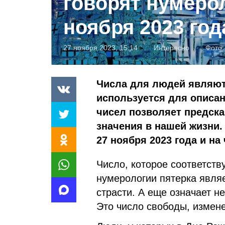
говорят нумерол
ноября 2023 год
27 ноября 2023, 15:14
Интересно
Фото
Числа для людей являют
используется для описан
чисел позволяет предск
значения в нашей жизни.
27 ноября 2023 года и на
Число, которое соответств
нумерологии пятерка явля
страсти. А еще означает н
Это число свободы, измен