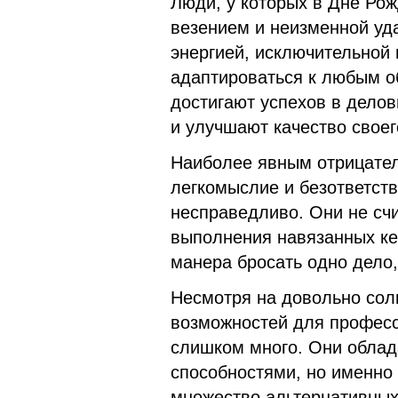
Люди, у которых в Дне Ро
везением и неизменной уд
энергией, исключительной
адаптироваться к любым о
достигают успехов в дело
и улучшают качество свое
Наиболее явным отрицател
легкомыслие и безответстве
несправедливо. Они не счи
выполнения навязанных ке
манера бросать одно дело,
Несмотря на довольно сол
возможностей для професс
слишком много. Они обла
способностями, но именно 
множество альтернативных