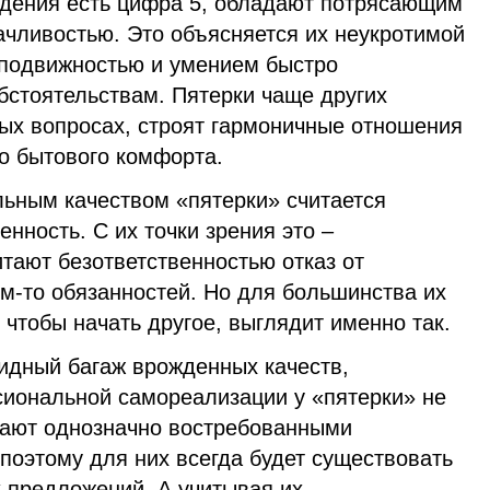
ждения есть цифра 5, обладают потрясающим
ачливостью. Это объясняется их неукротимой
 подвижностью и умением быстро
бстоятельствам. Пятерки чаще других
вых вопросах, строят гармоничные отношения
го бытового комфорта.
ьным качеством «пятерки» считается
нность. С их точки зрения это –
тают безответственностью отказ от
м-то обязанностей. Но для большинства их
 чтобы начать другое, выглядит именно так.
идный багаж врожденных качеств,
иональной самореализации у «пятерки» не
дают однозначно востребованными
поэтому для них всегда будет существовать
 предложений. А учитывая их