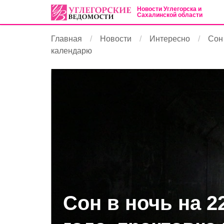
Новости Углегорска и
Сахалинской области
Главная
Новости
Интересно
Сон 
календарю
Сон в ночь на 2