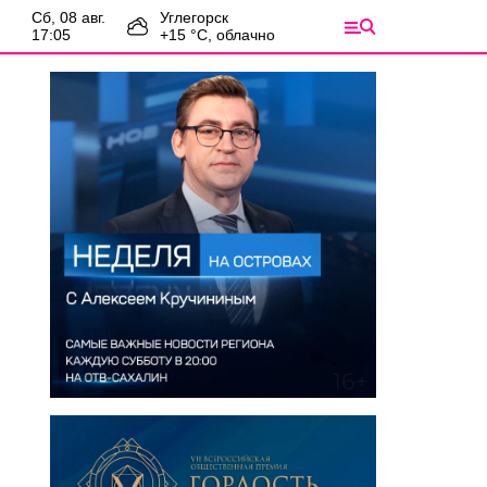
сб, 08 авг.
Углегорск
17:05
+
15
°С,
облачно