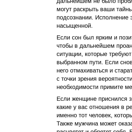
дальнейшем не было пробл
могут раскрыть ваши тайны
подсознании. Исполнение э
насыщенной.
Если сон был ярким и пози
чтобы в дальнейшем проан
ситуации, которые требуют
выбранном пути. Если снов
него отмахиваться и стара
с точки зрения вероятност
необходимости примите м
Если женщине приснился з
какие у вас отношения в ре
именно тот человек, котор
Также мужчина может оказ
расцветет и обретет себя.