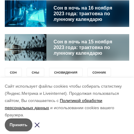
Сон в ночь на 16 ноября
2023 года: трактовка по
лунному календарю
Сон в ночь на 15 ноября
2023 года: трактовка по
лунному календарю
сон
сны
сновидения
сонник
календарь
Cайт использует файлы cookies чтобы собирать статистику
(Яндекс.Метрика и Liveinternet).
Продолжая пользоваться
сайтом, Вы соглашаетесь с
Политикой обработки
Подписывайтесь на наш Telegram
Понравилась статья?
персональных данных
и использовании cookies вашего
канал
по оценке
4
пользователей
браузера.
Рассказываем о главном в районе. Самая актуальная
5
4
3
2
1
Принять
и достоверная информация!