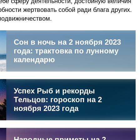
себе сферу деятельности, достойную величия
бности жертвовать собой ради блага других.
 подвижничеством.
Сон в ночь на 2 ноября 2023
года: трактовка по лунному
календарю
Успех Рыб и рекорды
Тельцов: гороскоп на 2
ноября 2023 года
Народные приметы на 2