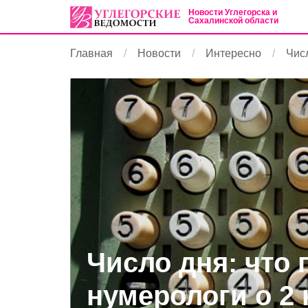
Новости Углегорска и
Сахалинской области
Главная
Новости
Интересно
Числ
Число дня: что 
нумерологи о 2 