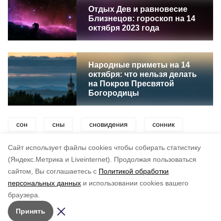
Отдых Дев и равновесие
Близнецов: гороскоп на 14
октября 2023 года
Народные приметы на 14
октября: что нельзя делать
на Покров Пресвятой
Богородицы
сон
сны
сновидения
сонник
календарь
судьба
предсказания
Cайт использует файлы cookies чтобы собирать статистику
(Яндекс.Метрика и Liveinternet).
Продолжая пользоваться
сайтом, Вы соглашаетесь с
Политикой обработки
Подписывайтесь на наш Telegram
Понравилась статья?
персональных данных
и использовании cookies вашего
канал
по оценке
5
пользователей
браузера.
Рассказываем о главном в районе. Самая актуальная
5
4
3
2
1
Принять
и достоверная информация!