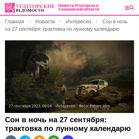
Новости Углегорска и
Сахалинской области
Главная
Новости
Интересно
Сон в ночь
на 27 сентября: трактовка по лунному календарю
27 сентября 2023, 09:04
Интересно
Фото:
Pxhere.com
Сон в ночь на 27 сентября:
трактовка по лунному календарю