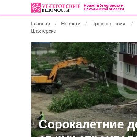
Новости Углегорска и
Сахалинской области
Главная
Новости
Происшествия
Шахтерске
Сорокалетние д