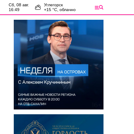
сб, 08 авг.
Углегорск
16:49
+
15
°С,
облачно